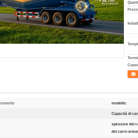
Quant
Prezz
Imball
Tempi
Termi
Capac
Conta
l cemento
modello:
Capacità di car
spessore del c
del carro arma