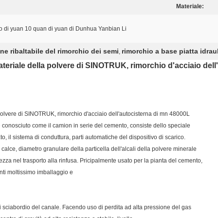
Materiale:
o di yuan 10 quan di yuan di Dunhua Yanbian Li
e ribaltabile del rimorchio dei semi
rimorchio a base piatta idrau
,
teriale della polvere di SINOTRUK, rimorchio d'acciaio dell
polvere di SINOTRUK, rimorchio d'acciaio dell'autocisterna di mn 48000L
he conosciuto come il camion in serie del cemento, consiste dello speciale
to, il sistema di conduttura, parti automatiche del dispositivo di scarico.
 calce, diametro granulare della particella dell'alcali della polvere minerale
za nel trasporto alla rinfusa. Pricipalmente usato per la pianta del cemento,
nti moltissimo imballaggio e
 di sciabordio del canale. Facendo uso di perdita ad alta pressione del gas