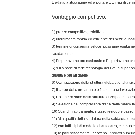
È adatto a stoccaggio ed a portare tutti i tipi di cem
Vantaggio competitivo:
1) prezzo competitivo, redditizio
2) rifornimento rapido ed efficiente dei pezzi di ri
3) termine di consegna veloce, possiamo esattamen
rapidamente
4) l'importazione professionale e l'esportazione che
5) sulla base di forte tecnologia del livello superior
qualità e più affidabile
6) Ottimizzazione della struttura globale, di alta sicu
7) Il corpo del carro armato è fatto da una lavorazio
8) L'ottimizzazione della struttura di corpo del carr
9) Selezione del compressore d'aria della marca f
10) Scarichi rapidamente, il tasso residuo è basso, 
11) Alta qualità della saldatura nella saldatura di t
12) con tutti i tipi di modello di autocarro, che può
13) le parti fondamentali adottano i prodotti superi