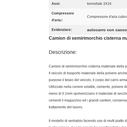
Assi:
tonnellate 3X16
Compressore
Compressore d'aria cubic
d'aria::
autocarro con casson
Evidenziare:
Camion di semirimorchio cisterna ma
Descrizione:
Camion di semirimorchio cisterna materiale della 
Il veicolo di trasporto materiale della polvere anc
purpose il telaio del veicolo, il corpo del carro arma
Utilizzato nella cenere volatile, cemento, polvere di
meno di 0.1mm spolverizzano il materiale di secchez
cementi il magazzino ed i grandi cantieri, conserva
trattamento del lavoro.
Il modello di serbatoio facendo uso di multi piatto