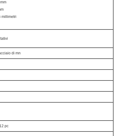
00mm
0mm
 millimetri
ativi
acciaio di mn
 12 pc