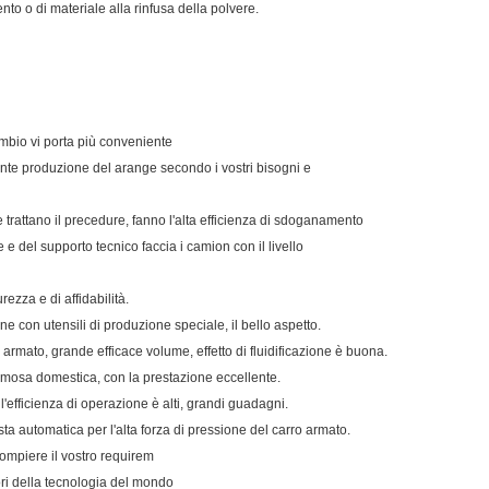
ento o di materiale alla rinfusa della polvere.
cambio vi porta più conveniente
te produzione del arange secondo i vostri bisogni e
 trattano il precedure, fanno l'alta efficienza di sdoganamento
e e del supporto tecnico faccia i camion con il livello
rezza e di affidabilità.
ne con utensili di produzione speciale, il bello aspetto.
o armato, grande efficace volume, effetto di fluidificazione è buona.
amosa domestica, con la prestazione eccellente.
l'efficienza di operazione è alti, grandi guadagni.
esta automatica per l'alta forza di pressione del carro armato.
 compiere il vostro requirem
ori della tecnologia del mondo