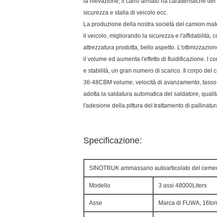
la rilevazione, il carro armato ha caratteristiche del 
sicurezza e stalla di veicolo ecc.
La produzione della nostra società del camion materi
il veicolo, migliorando la sicurezza e l'affidabilità,
attrezzatura prodotta, bello aspetto. L'ottimizzazio
il volume ed aumenta l'effetto di fluidificazione. I
e stabilità, un gran numero di scarico. Il corpo del
36-48CBM volume, velocità di avanzamento, tasso r
adotta la saldatura automatica del saldatore, quali
l'adesione della pittura del trattamento di pallinatu
Specificazione:
SINOTRUK ammassano autoarticolato del cemento
Modello
3 assi 48000Liters
Asse
Marca di FUWA, 16ton