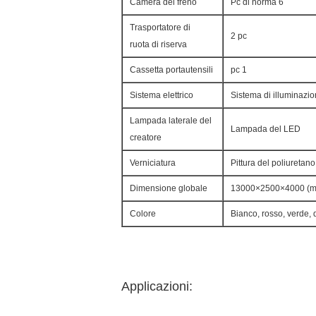
Camera del freno
Pc di norma 6
Trasportatore di
2 pc
ruota di riserva
Cassetta portautensili
pc 1
Sistema elettrico
Sistema di illuminazi
Lampada laterale del
Lampada del LED
creatore
Verniciatura
Pittura del poliuretano
Dimensione globale
13000×2500×4000 (mil
Colore
Bianco, rosso, verde, 
Applicazioni: