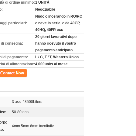
ità di ordine minimo:
1 UNITÀ
o:
Negoziabile
Nudo o incerando in RO/RO
aggi particolari:
o nave in serie, o da 40GP,
40HQ, 40FR ecc
20 giorni lavorativi dopo
 di consegna:
hanno ricevuto il vostro
pagamento anticipato
ni di pagamento:
L / C, T / T, Western Union
ità di alimentazione:
4,000units al mese
tto
3 assi 48500Liters
ico:
50-80tons
orpo
4mm 5mm 6mm facoltativi
to: