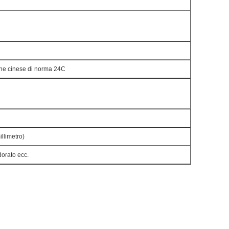
one cinese di norma 24C
limetro)
dorato ecc.