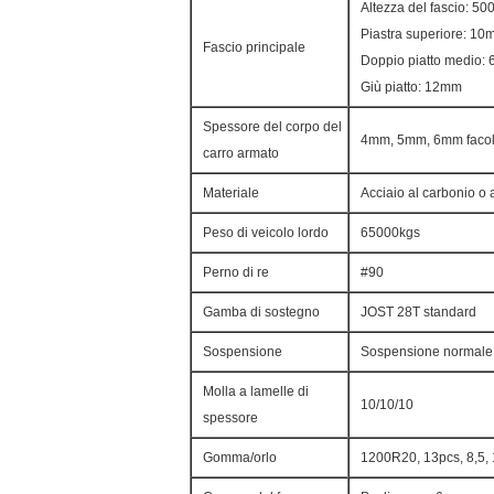
Altezza del fascio: 5
Piastra superiore: 1
Fascio principale
Doppio piatto medio: 6
Giù piatto: 12mm
Spessore del corpo del
4mm, 5mm, 6mm facolt
carro armato
Materiale
Acciaio al carbonio o 
Peso di veicolo lordo
65000kgs
Perno di re
#90
Gamba di sostegno
JOST 28T standard
Sospensione
Sospensione normale
Molla a lamelle di
10/10/10
spessore
Gomma/orlo
1200R20, 13pcs, 8,5,