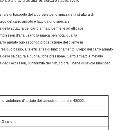
centro di gravità ad alta resistenza e stabile, livello
ale di trasporto della polvere per ottimizzare la struttura di
 corpo del carro armato è fatto da uno speciale
ne della struttura del carro armato permette ad efficace
 compressori d'aria usano la marca ben nota, qualità
 carro armato può secondo progettazione del cliente in
esiduo basso, alta efficienza di funzionamento. Corpo del carro armato
tà della saldatura è buona, forte pressione. Carro armato e metallo
ra degli accessori, l'uniformità del film, colora il bene durevole luminoso.
, autotreno d'acciaio dell'autocisterna di mn 48000L
, 3 insiemi