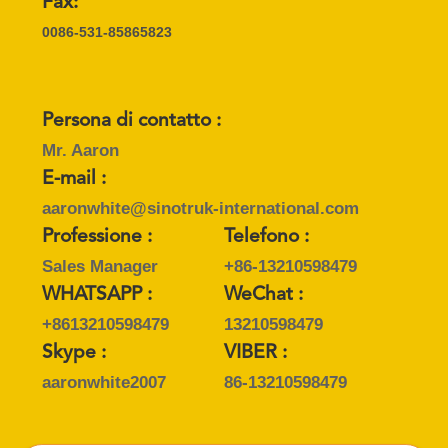
Fax:
0086-531-85865823
POLITICA
SULLA
PRIVACY
Persona di contatto :
Mr. Aaron
E-mail :
aaronwhite@sinotruk-international.com
Professione :
Telefono :
Sales Manager
+86-13210598479
WHATSAPP :
WeChat :
+8613210598479
13210598479
Skype :
VIBER :
aaronwhite2007
86-13210598479