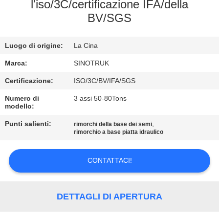
l'iso/3C/certificazione IFA/della
BV/SGS
CONTROLLO
DELLA
Luogo di origine:
La Cina
QUALITÀ
Marca:
SINOTRUK
CONTATTACI
Certificazione:
ISO/3C/BV/IFA/SGS
Numero di
3 assi 50-80Tons
modello:
CHIEDI
Punti salienti:
,
rimorchi della base dei semi
UN
rimorchio a base piatta idraulico
PREVENTIVO
CONTATTACI!
MAPPA
DEL
DETTAGLI DI APERTURA
SITO