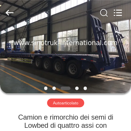
2026
SINOTRUK
INTERNATIONAL
CO.,
LTD..
All
Rights
Reserved.
CASA.
PRODOTTI
SU
DI
NOI
VISITA
Autoarticolato
ALLA
Camion e rimorchio dei semi di
FABBRICA
Lowbed di quattro assi con