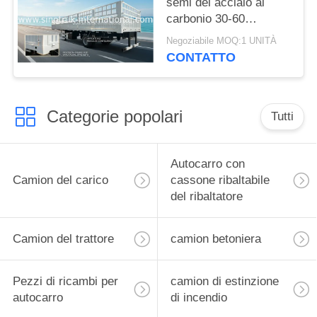
semi del acciaio al
carbonio 30-60
tonnellate per il
Negoziabile MOQ:1 UNITÀ
trasporto speciale delle
CONTATTO
merci
Categorie popolari
Tutti
Autocarro con
Camion del carico
cassone ribaltabile
del ribaltatore
Camion del trattore
camion betoniera
Pezzi di ricambi per
camion di estinzione
autocarro
di incendio