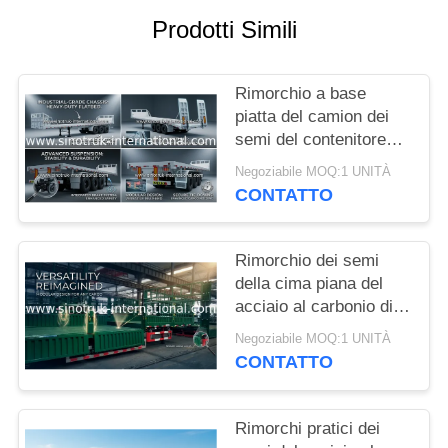
Prodotti Simili
POLITICA
SULLA
Rimorchio a base
PRIVACY
piatta del camion dei
semi del contenitore
degli assi dell'acciaio 3
Negoziabile MOQ:1 UNITÀ
di mn che porta le
CONTATTO
merci pesanti
Rimorchio dei semi
della cima piana del
acciaio al carbonio di
trasporto 30-60
Negoziabile MOQ:1 UNITÀ
tonnellate dei semi di
CONTATTO
rimorchio del grano
Rimorchi pratici dei