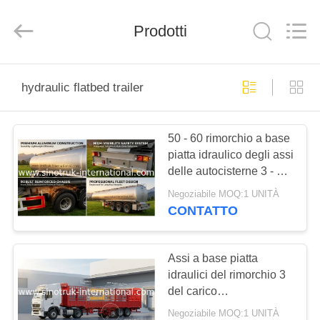
2026
SINOTRUK
INTERNATIONAL
CO.,
Prodotti
LTD..
All
Rights
Reserved.
CASA.
hydraulic flatbed trailer
PRODOTTI
50 - 60 rimorchio a base
piatta idraulico degli assi
SU
delle autocisterne 3 - 4
DI
dell'olio di CBM
Negoziabile MOQ:1 UNITÀ
SINOTRUK
NOI
CONTATTO
VISITA
Assi a base piatta
idraulici del rimorchio 3
ALLA
del carico
FABBRICA
INTERNAZIONALE di
Negoziabile MOQ:1 UNITÀ