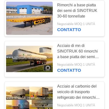
Rimorchi a base piatta
dei semi di SINOTRUK
30-60 tonnellate
Negoziabile MOQ:1 UNITÀ
CONTATTO
Acciaio di mn di
SINOTRUK 60 rimorchi
a base piatta dei semi
del serbatoio dell'olio di
Negoziabile MOQ:1 UNITÀ
Cfm per trasporto del
CONTATTO
combustibile derivato
del petrolio
Acciaio al carbonio del
veicolo di trasporto
refrigerato dei rimorchi
dei semi/materiale a
Negoziabile MOQ:1 UNITÀ
base piatta acciaio di mn