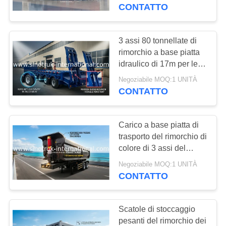
SIONOTRUK
CONTATTO
CONTROLLO
DELLA
3 assi 80 tonnellate di
QUALITÀ
rimorchio a base piatta
idraulico di 17m per le
macchine di carico della
Negoziabile MOQ:1 UNITÀ
CONTATTACI
costruzione
CONTATTO
CHIEDI
Carico a base piatta di
UN
trasporto del rimorchio di
PREVENTIVO
colore di 3 assi del
camion idraulico nero
Negoziabile MOQ:1 UNITÀ
dei semi
CONTATTO
MAPPA
DEL
Scatole di stoccaggio
SITO
pesanti del rimorchio dei