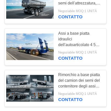
semi dell'attrezzatura,
POLITICA
rimorchi idraulici della
Negoziabile MOQ:1 UNITÀ
base dei semi
CONTATTO
SULLA
PRIVACY
Assi a base piatta
idraulici
dell'autoarticolato 4 50-
80 tonnellate di capacità
Negoziabile MOQ:1 UNITÀ
di carico
CONTATTO
Rimorchio a base piatta
del camion dei semi del
contenitore degli assi
dell'acciaio 3 di mn che
Negoziabile MOQ:1 UNITÀ
porta le merci pesanti
CONTATTO