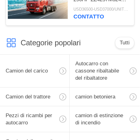
del trattore
USD36500-USD37000/UNIT)negotiation MOQ:1 UNITÀ
CONTATTO
Categorie popolari
Tutti
Autocarro con
Camion del carico
cassone ribaltabile
del ribaltatore
Camion del trattore
camion betoniera
Pezzi di ricambi per
camion di estinzione
autocarro
di incendio