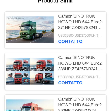
Prodotti Simili
POLITICA
Camion SINOTRUK
SULLA
HOWO LHD 6X4 Euro2
PRIVACY
371HP ZZ4257S3241W
del trattore
USD36500-USD37000/UNIT)negotiation MOQ:1 UNITÀ
CONTATTO
Camion SINOTRUK
HOWO LHD 6X4 Euro2
336HP ZZ4257N3241W
del trattore
USD36500-USD37000/UNIT)negotiation MOQ:1 UNITÀ
CONTATTO
Camion SINOTRUK
HOWO LHD 6X4 Euro2
290HP ZZ4257M3241V