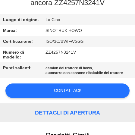
ancora ZZ4257N3241V
CONTROLLO
Luogo di origine:
La Cina
DELLA
QUALITÀ
Marca:
SINOTRUK HOWO
Certificazione:
ISO/3C/BV/IFA/SGS
CONTATTACI
Numero di
ZZ4257N3241V
modello:
CHIEDI
Punti salienti:
,
camion del trattore di howo
autocarro con cassone ribaltabile del trattore
UN
PREVENTIVO
CONTATTACI!
MAPPA
DETTAGLI DI APERTURA
DEL
SITO