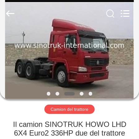
2026
SINOTRUK
INTERNATIONAL
CO.,
LTD..
All
Rights
Reserved.
CASA.
PRODOTTI
SU
DI
NOI
VISITA
Camion del trattore
ALLA
Il camion SINOTRUK HOWO LHD
FABBRICA
6X4 Euro2 336HP due del trattore