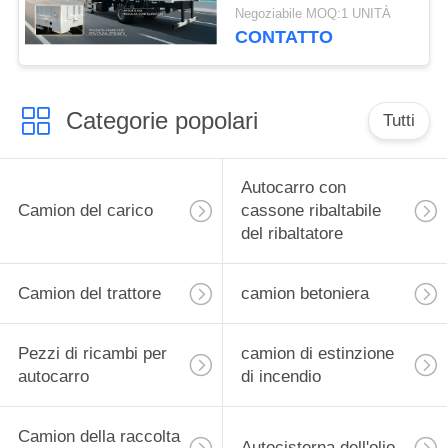
tonnellate per il
Negoziabile MOQ:1 UNITÀ
trasporto speciale delle
CONTATTO
merci
Categorie popolari
Tutti
Autocarro con
Camion del carico
cassone ribaltabile
del ribaltatore
Camion del trattore
camion betoniera
Pezzi di ricambi per
camion di estinzione
autocarro
di incendio
Camion della raccolta
Autocisterna dell'olio