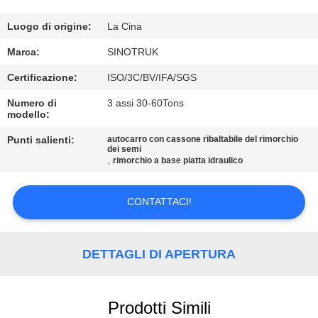
CONTROLLO
Luogo di origine:
La Cina
DELLA
Marca:
SINOTRUK
QUALITÀ
Certificazione:
ISO/3C/BV/IFA/SGS
Numero di
3 assi 30-60Tons
modello:
CONTATTACI
Punti salienti:
autocarro con cassone ribaltabile del rimorchio
dei semi
CHIEDI
,
rimorchio a base piatta idraulico
UN
CONTATTACI!
PREVENTIVO
MAPPA
DETTAGLI DI APERTURA
DEL
SITO
Prodotti Simili