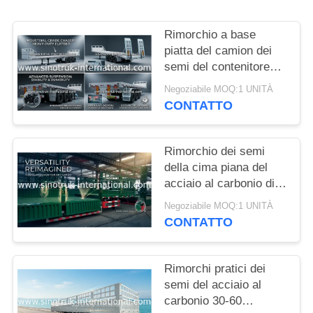
POLITICA
Rimorchio a base
SULLA
piatta del camion dei
semi del contenitore
PRIVACY
degli assi dell'acciaio 3
Negoziabile MOQ:1 UNITÀ
di mn che porta le
CONTATTO
merci pesanti
Rimorchio dei semi
della cima piana del
acciaio al carbonio di
trasporto 30-60
Negoziabile MOQ:1 UNITÀ
tonnellate dei semi di
CONTATTO
rimorchio del grano
Rimorchi pratici dei
semi del acciaio al
carbonio 30-60