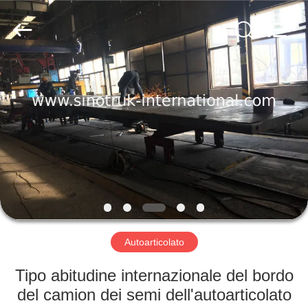
2026
SINOTRUK
INTERNATIONAL
CO.,
LTD..
All
Rights
Reserved.
CASA.
PRODOTTI
SU
DI
NOI
VISITA
Autoarticolato
ALLA
Tipo abitudine internazionale del bordo
FABBRICA
del camion dei semi dell'autoarticolato