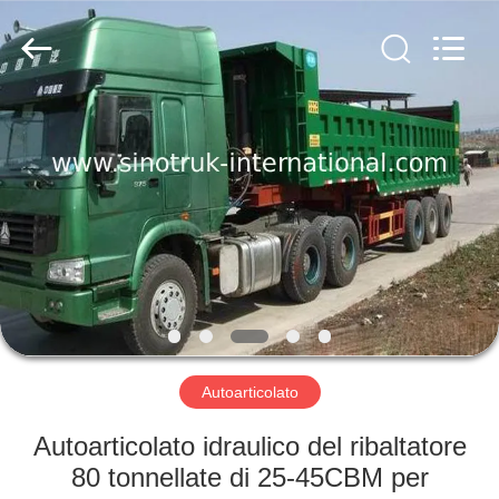
2026
SINOTRUK
INTERNATIONAL
CO.,
LTD..
All
Rights
Reserved.
CASA.
PRODOTTI
SU
DI
NOI
VISITA
Autoarticolato
ALLA
Autoarticolato idraulico del ribaltatore
FABBRICA
80 tonnellate di 25-45CBM per