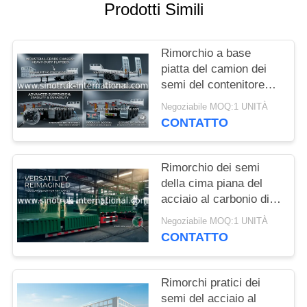
Prodotti Simili
POLITICA
SULLA
Rimorchio a base
piatta del camion dei
PRIVACY
semi del contenitore
degli assi dell'acciaio 3
Negoziabile MOQ:1 UNITÀ
di mn che porta le
CONTATTO
merci pesanti
Rimorchio dei semi
della cima piana del
acciaio al carbonio di
trasporto 30-60
Negoziabile MOQ:1 UNITÀ
tonnellate dei semi di
CONTATTO
rimorchio del grano
Rimorchi pratici dei
semi del acciaio al