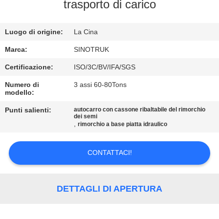
trasporto di carico
CONTROLLO
Luogo di origine:
La Cina
DELLA
QUALITÀ
Marca:
SINOTRUK
Certificazione:
ISO/3C/BV/IFA/SGS
CONTATTACI
Numero di
3 assi 60-80Tons
modello:
CHIEDI
Punti salienti:
autocarro con cassone ribaltabile del rimorchio
dei semi
,
rimorchio a base piatta idraulico
UN
PREVENTIVO
CONTATTACI!
MAPPA
DETTAGLI DI APERTURA
DEL
SITO