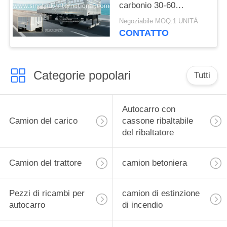
carbonio 30-60
tonnellate per il
Negoziabile MOQ:1 UNITÀ
trasporto speciale delle
CONTATTO
merci
Categorie popolari
Tutti
Autocarro con
Camion del carico
cassone ribaltabile
del ribaltatore
Camion del trattore
camion betoniera
Pezzi di ricambi per
camion di estinzione
autocarro
di incendio