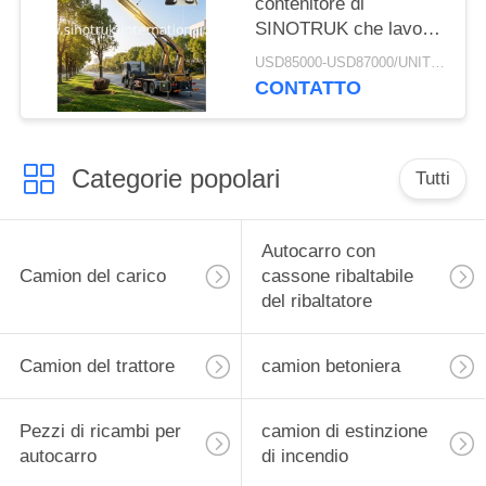
contenitore di
SINOTRUK che lavora
con il telaio del camion
USD85000-USD87000/UNIT)negotiation MOQ:1 UNITÀ
del carico di HOWO
CONTATTO
8X4
Categorie popolari
Tutti
Autocarro con
Camion del carico
cassone ribaltabile
del ribaltatore
Camion del trattore
camion betoniera
Pezzi di ricambi per
camion di estinzione
autocarro
di incendio