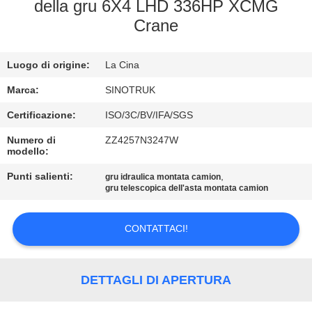
della gru 6X4 LHD 336HP XCMG
Crane
CONTROLLO
DELLA
Luogo di origine:
La Cina
QUALITÀ
Marca:
SINOTRUK
CONTATTACI
Certificazione:
ISO/3C/BV/IFA/SGS
Numero di
ZZ4257N3247W
modello:
CHIEDI
Punti salienti:
,
gru idraulica montata camion
UN
gru telescopica dell'asta montata camion
PREVENTIVO
CONTATTACI!
MAPPA
DEL
DETTAGLI DI APERTURA
SITO