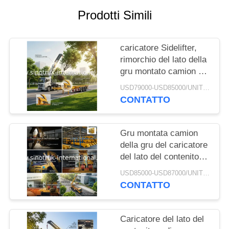
Prodotti Simili
POLITICA
SULLA
caricatore Sidelifter,
PRIVACY
rimorchio del lato della
gru montato camion di
20ft 40ft dei semi di
USD79000-USD85000/UNIT)negotiation MOQ:1 UNITÀ
caricamento di auto del
CONTATTO
contenitore
Gru montata camion
della gru del caricatore
del lato del contenitore
di 37 T con il circuito
USD85000-USD87000/UNIT)negotiation MOQ:1 UNITÀ
idraulico
CONTATTO
Caricatore del lato del