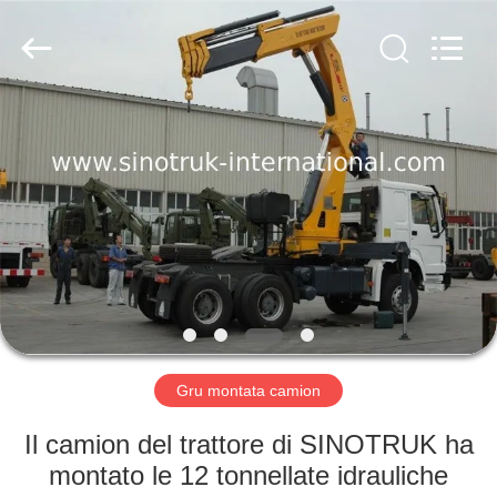
2026
SINOTRUK
INTERNATIONAL
CO.,
LTD..
All
Rights
Reserved.
CASA.
PRODOTTI
SU
DI
NOI
VISITA
Gru montata camion
ALLA
Il camion del trattore di SINOTRUK ha
FABBRICA
montato le 12 tonnellate idrauliche