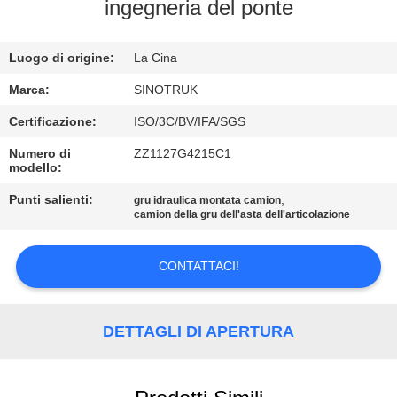
ingegneria del ponte
CONTROLLO
Luogo di origine:
La Cina
DELLA
QUALITÀ
Marca:
SINOTRUK
Certificazione:
ISO/3C/BV/IFA/SGS
CONTATTACI
Numero di
ZZ1127G4215C1
modello:
CHIEDI
Punti salienti:
,
gru idraulica montata camion
camion della gru dell'asta dell'articolazione
UN
PREVENTIVO
CONTATTACI!
MAPPA
DETTAGLI DI APERTURA
DEL
SITO