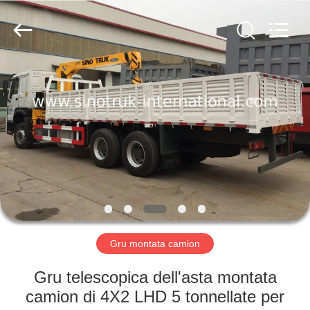
2026
SINOTRUK
INTERNATIONAL
CO.,
LTD..
All
Rights
Reserved.
CASA.
PRODOTTI
SU
DI
NOI
VISITA
Gru montata camion
ALLA
Gru telescopica dell'asta montata
FABBRICA
camion di 4X2 LHD 5 tonnellate per