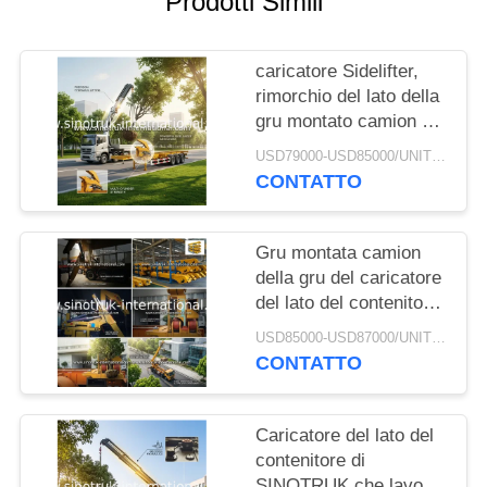
Prodotti Simili
POLITICA
caricatore Sidelifter,
SULLA
rimorchio del lato della
PRIVACY
gru montato camion di
20ft 40ft dei semi di
USD79000-USD85000/UNIT)negotiation MOQ:1 UNITÀ
caricamento di auto del
CONTATTO
contenitore
Gru montata camion
della gru del caricatore
del lato del contenitore
di 37 T con il circuito
USD85000-USD87000/UNIT)negotiation MOQ:1 UNITÀ
idraulico
CONTATTO
Caricatore del lato del
contenitore di
SINOTRUK che lavora