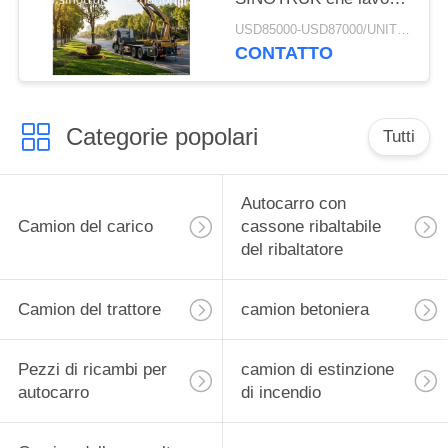
con il telaio del camion
USD85000-USD87000/UNIT)negotiation MOQ:1 UNITÀ
del carico di HOWO
CONTATTO
8X4
Categorie popolari
Tutti
Autocarro con
Camion del carico
cassone ribaltabile
del ribaltatore
Camion del trattore
camion betoniera
Pezzi di ricambi per
camion di estinzione
autocarro
di incendio