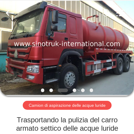
2026
SINOTRUK
INTERNATIONAL
CO.,
LTD..
All
Rights
Reserved.
CASA.
PRODOTTI
SU
DI
NOI
VISITA
Camion di aspirazione delle acque luride
ALLA
Trasportando la pulizia del carro
FABBRICA
armato settico delle acque luride