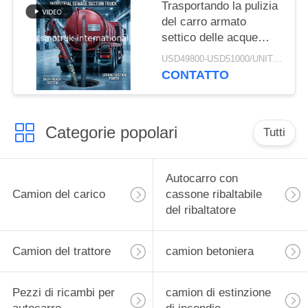
sanificazione efficiente
Trasportando la pulizia
del carro armato
settico delle acque
luride trasporti/camion
USD49800-USD51000/UNIT)negotiation MOQ:1 UNITÀ
di pompaggio settico
CONTATTO
17CBM LHD 336HP
Categorie popolari
Tutti
Autocarro con
Camion del carico
cassone ribaltabile
del ribaltatore
Camion del trattore
camion betoniera
Pezzi di ricambi per
camion di estinzione