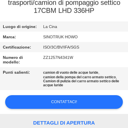
trasporti/camion di pompaggio settico
17CBM LHD 336HP
CONTROLLO
DELLA
Luogo di origine:
La Cina
QUALITÀ
Marca:
SINOTRUK HOWO
CONTATTACI
Certificazione:
ISO/3C/BV/IFA/SGS
Numero di
ZZ1257N4341W
modello:
CHIEDI
Punti salienti:
,
camion di vuoto delle acque luride
UN
,
camion della pompa del carro armato settico
Camion di pulizia del carro armato settico delle
PREVENTIVO
acque luride
MAPPA
CONTATTACI!
DEL
SITO
DETTAGLI DI APERTURA