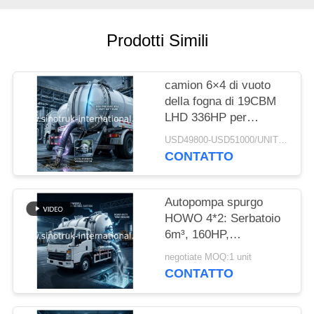
POLITICA
Prodotti Simili
SULLA
PRIVACY
camion 6×4 di vuoto
della fogna di 19CBM
LHD 336HP per
aspirazione chimica del
USD49800-USD51000/UNIT)negotiation MOQ:1 UNITÀ
sedimento del carro
CONTATTO
armato delle acque
luride dell'olio
Autopompa spurgo
HOWO 4*2: Serbatoio
6m³, 160HP,
Pneumatici 8.00R20,
negotiate MOQ:1 unit
Autopompa spurgo per
CONTATTO
impieghi leggeri,
Veicolo per la