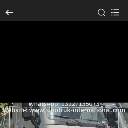
2026
SINOTRUK
INTERNATIONAL
CO.,
LTD..
All
Rights
Reserved.
CASA.
PRODOTTI
SU
DI
NOI
VISITA
ALLA
FABBRICA