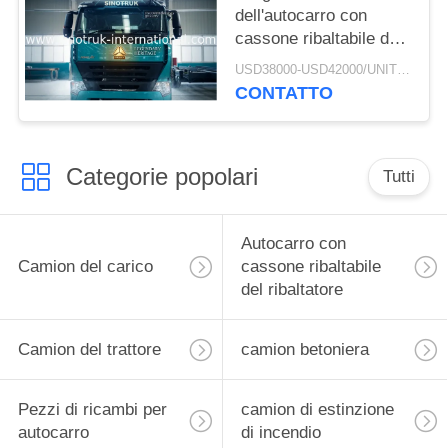
dell'autocarro con
cassone ribaltabile del
ribaltatore di estrazione
USD38000-USD42000/UNIT)negotiation MOQ:1 UNITÀ
mineraria di RHD
CONTATTO
SINOTRUK HOWO A7
ZZ3257M3847N1 A7- P
Categorie popolari
Tutti
Autocarro con
Camion del carico
cassone ribaltabile
del ribaltatore
Camion del trattore
camion betoniera
Pezzi di ricambi per
camion di estinzione
autocarro
di incendio