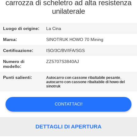
carrozza di scheletro ad alta resistenza
unilaterale
CONTROLLO
DELLA
Luogo di origine:
La Cina
QUALITÀ
Marca:
SINOTRUK HOWO 70 Mining
CONTATTACI
Certificazione:
ISO/3C/BV/IFA/SGS
Numero di
ZZ5707S3840AJ
modello:
CHIEDI
Punti salienti:
,
Autocarro con cassone ribaltabile pesante
UN
autocarro con cassone ribaltabile di howo del
sinotruk
PREVENTIVO
CONTATTACI!
MAPPA
DEL
DETTAGLI DI APERTURA
SITO