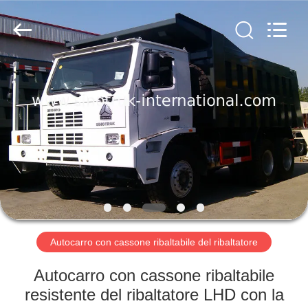
2026
SINOTRUK
INTERNATIONAL
CO.,
LTD..
All
Rights
Reserved.
CASA.
PRODOTTI
SU
DI
NOI
VISITA
Autocarro con cassone ribaltabile del ribaltatore
ALLA
Autocarro con cassone ribaltabile
FABBRICA
resistente del ribaltatore LHD con la