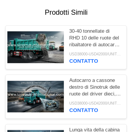
POLITICA
Prodotti Simili
SULLA
PRIVACY
30-40 tonnellate di
RHD 10 delle ruote del
ribaltatore di autocarro
con cassone ribaltabile
USD38000-USD42000/UNIT)negotiation MOQ:1 UNITÀ
SINOTRUK HOWO A7
CONTATTO
per costruzione
Autocarro a cassone
destro di Sinotruk delle
ruote del driver dieci,
autocarro con cassone
USD38000-USD42000/UNIT)negotiation MOQ:1 UNITÀ
ribaltabile resistente
CONTATTO
Lunga vita della cabina