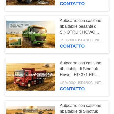
ribaltabile di Sinotruk
CONTATTO
Howo dell'euro 2 5800 *
CONTROLLO
2300 * 1500mm
DELLA
Autocarro con cassone
QUALITÀ
ribaltabile pesante di
SINOTRUK HOWO
RHD 6X4 per
USD38000-USD42000/UNIT)negotiation MOQ:1 UNITÀ
CONTATTACI
caricamento del
CONTATTO
materiale da costruzione
CHIEDI
Autocarro con cassone
UN
ribaltabile di Sinotruk
PREVENTIVO
Howo LHD 371 HP
tonnellate euro 2 di
USD40000-USD42000/UNIT)negotiation MOQ:1 UNITÀ
autocarro con cassone
CONTATTO
MAPPA
ribaltabile pesante da 25
- 40
DEL
Autocarro con cassone
SITO
ribaltabile di Sinotruk