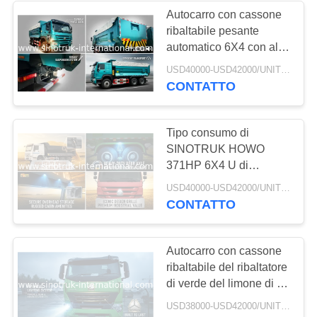
Autocarro con cassone
ribaltabile pesante
automatico 6X4 con alta
efficienza delle
USD40000-USD42000/UNIT)negotiation MOQ:1 UNITÀ
coperture 5800 * 2300 *
CONTATTO
1500mm
Tipo consumo di
SINOTRUK HOWO
371HP 6X4 U di
combustibile basso
USD40000-USD42000/UNIT)negotiation MOQ:1 UNITÀ
pesante dell'autocarro
CONTATTO
con cassone ribaltabile
del corpo del carico 30-
40T
Autocarro con cassone
ribaltabile del ribaltatore
di verde del limone di 10
ruote, autocarro con
USD38000-USD42000/UNIT)negotiation MOQ:1 UNITÀ
cassone ribaltabile