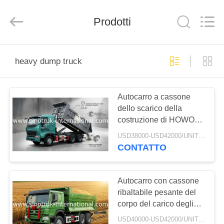
2026
SINOTRUK
INTERNATIONAL
CO.,
Prodotti
LTD..
All
Rights
Reserved.
CASA.
heavy dump truck
PRODOTTI
Autocarro a cassone
dello scarico della
SU
costruzione di HOWO
DI
A7, autocarro con
USD38000-USD42000/UNIT)negotiation MOQ:1 UNITÀ
cassone ribaltabile
NOI
CONTATTO
pesante
ZZ3257M3847N1
VISITA
Autocarro con cassone
ribaltabile pesante del
ALLA
corpo del carico degli
FABBRICA
autocarri con cassone
USD40000-USD42000/UNIT)negotiation MOQ:1 UNITÀ