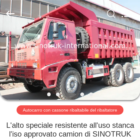
2026
SINOTRUK
INTERNATIONAL
CO.,
LTD..
All
Rights
Reserved.
CASA.
PRODOTTI
SU
DI
NOI
VISITA
Autocarro con cassone ribaltabile del ribaltatore
ALLA
L'alto speciale resistente all'uso stanca
FABBRICA
l'iso approvato camion di SINOTRUK