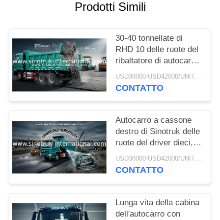
Prodotti Simili
POLITICA
SULLA
30-40 tonnellate di
RHD 10 delle ruote del
PRIVACY
ribaltatore di autocarro
con cassone ribaltabile
USD38000-USD42000/UNIT)negotiation MOQ:1 UNITÀ
SINOTRUK HOWO A7
CONTATTO
per costruzione
Autocarro a cassone
destro di Sinotruk delle
ruote del driver dieci,
autocarro con cassone
USD38000-USD42000/UNIT)negotiation MOQ:1 UNITÀ
ribaltabile resistente
CONTATTO
Lunga vita della cabina
dell'autocarro con