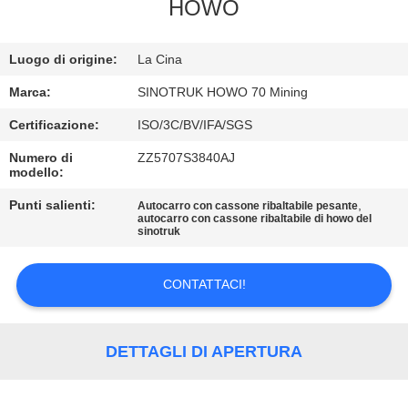
HOWO
CONTROLLO
Luogo di origine:
La Cina
DELLA
QUALITÀ
Marca:
SINOTRUK HOWO 70 Mining
Certificazione:
ISO/3C/BV/IFA/SGS
CONTATTACI
Numero di
ZZ5707S3840AJ
modello:
CHIEDI
Punti salienti:
,
Autocarro con cassone ribaltabile pesante
autocarro con cassone ribaltabile di howo del
sinotruk
UN
PREVENTIVO
CONTATTACI!
MAPPA
DETTAGLI DI APERTURA
DEL
SITO