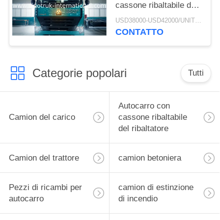
cassone ribaltabile del
ribaltatore di estrazione
USD38000-USD42000/UNIT)negotiation MOQ:1 UNITÀ
mineraria di RHD
CONTATTO
SINOTRUK HOWO A7
ZZ3257M3847N1 A7- P
Categorie popolari
Tutti
Autocarro con
Camion del carico
cassone ribaltabile
del ribaltatore
Camion del trattore
camion betoniera
Pezzi di ricambi per
camion di estinzione
autocarro
di incendio