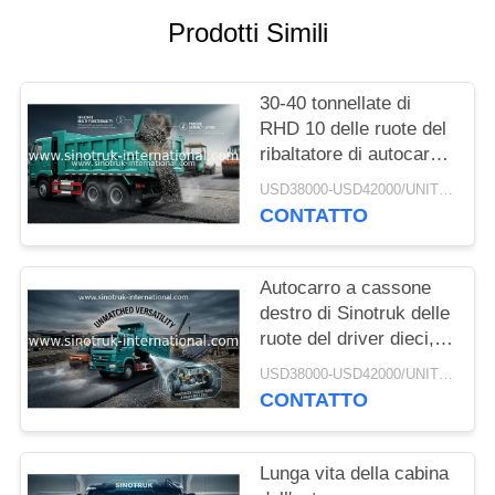
Prodotti Simili
POLITICA
SULLA
30-40 tonnellate di
PRIVACY
RHD 10 delle ruote del
ribaltatore di autocarro
con cassone ribaltabile
USD38000-USD42000/UNIT)negotiation MOQ:1 UNITÀ
SINOTRUK HOWO A7
CONTATTO
per costruzione
Autocarro a cassone
destro di Sinotruk delle
ruote del driver dieci,
autocarro con cassone
USD38000-USD42000/UNIT)negotiation MOQ:1 UNITÀ
ribaltabile resistente
CONTATTO
Lunga vita della cabina