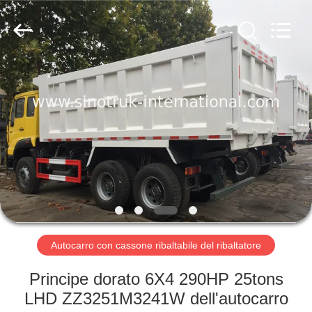
2026
SINOTRUK
INTERNATIONAL
CO.,
LTD..
All
Rights
Reserved.
CASA.
PRODOTTI
SU
DI
NOI
VISITA
Autocarro con cassone ribaltabile del ribaltatore
ALLA
Principe dorato 6X4 290HP 25tons
FABBRICA
LHD ZZ3251M3241W dell'autocarro