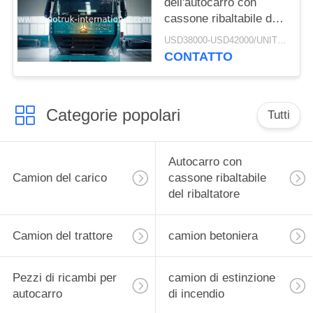
dell'autocarro con
cassone ribaltabile del
ribaltatore di estrazione
USD38000-USD42000/UNIT)negotiation MOQ:1 UNITÀ
mineraria di RHD
CONTATTO
SINOTRUK HOWO A7
ZZ3257M3847N1 A7- P
Categorie popolari
Tutti
Autocarro con
Camion del carico
cassone ribaltabile
del ribaltatore
Camion del trattore
camion betoniera
Pezzi di ricambi per
camion di estinzione
autocarro
di incendio