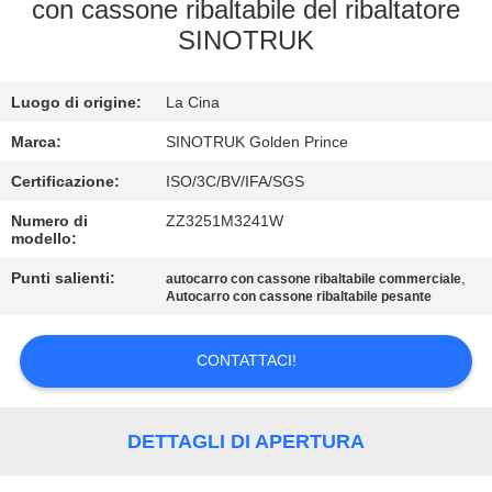
con cassone ribaltabile del ribaltatore
SINOTRUK
CONTROLLO
DELLA
Luogo di origine:
La Cina
QUALITÀ
Marca:
SINOTRUK Golden Prince
CONTATTACI
Certificazione:
ISO/3C/BV/IFA/SGS
Numero di
ZZ3251M3241W
modello:
CHIEDI
Punti salienti:
,
autocarro con cassone ribaltabile commerciale
UN
Autocarro con cassone ribaltabile pesante
PREVENTIVO
CONTATTACI!
MAPPA
DEL
DETTAGLI DI APERTURA
SITO