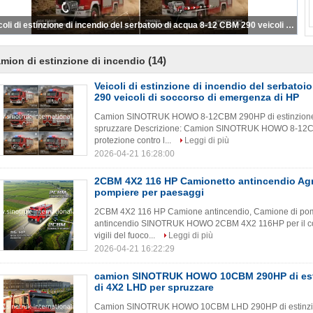
Veicoli di estinzione di incendio del serbatoio di acqua 8-12 CBM 290 veicoli di soccorso di emergenza di HP
(14)
mion di estinzione di incendio
Veicoli di estinzione di incendio del serbato
290 veicoli di soccorso di emergenza di HP
Camion SINOTRUK HOWO 8-12CBM 290HP di estinzione di 
spruzzare Descrizione: Camion SINOTRUK HOWO 8-12CBM
protezione contro l...
Leggi di più
2026-04-21 16:28:00
2CBM 4X2 116 HP Camionetto antincendio Agr
pompiere per paesaggi
2CBM 4X2 116 HP Camione antincendio, Camione di pompi
antincendio SINOTRUK HOWO 2CBM 4X2 116HP per il control
vigili del fuoco...
Leggi di più
2026-04-21 16:22:29
camion SINOTRUK HOWO 10CBM 290HP di esti
di 4X2 LHD per spruzzare
Camion SINOTRUK HOWO 10CBM LHD 290HP di estinzione d