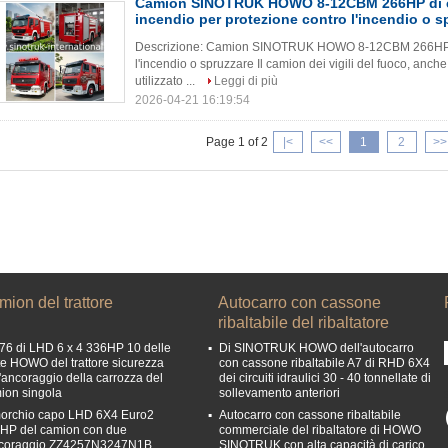
Camion SINOTRUK HOWO 8-12CBM 266HP di es
incendio per protezione contro l'incendio o s
Descrizione: Camion SINOTRUK HOWO 8-12CBM 266HP di e
l'incendio o spruzzare Il camion dei vigili del fuoco, an
utilizzato ...
Leggi di più
2026-04-21 16:19:54
Page 1 of 2
|<
<<
1
2
>>
ion del trattore
Autocarro con cassone
ribaltabile del ribaltatore
6 di LHD 6 x 4 336HP 10 delle
Di SINOTRUK HOWO dell'autocarro
te HOWO del trattore sicurezza
con cassone ribaltabile A7 di RHD 6X4
l'ancoraggio della carrozza del
dei circuiti idraulici 30 - 40 tonnellate di
ion singola
sollevamento anteriori
orchio capo LHD 6X4 Euro2
Autocarro con cassone ribaltabile
HP del camion con due
commerciale del ribaltatore di HOWO
ncoraggio ZZ4257N3247N1B
SINOTRUK con alta capacità di carico