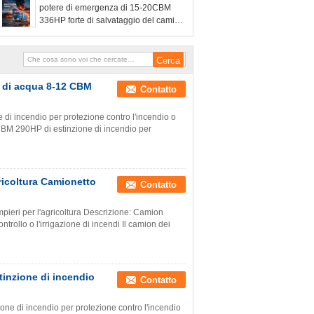
potere di emergenza di 15-20CBM
abbellire
336HP forte di salvataggio del camion
diesel di estinzione di incendio
io di acqua 8-12 CBM
Contatto
incendio per protezione contro l'incendio o
 290HP di estinzione di incendio per
icoltura Camionetto
Contatto
eri per l'agricoltura Descrizione: Camion
lo o l'irrigazione di incendi Il camion dei
nzione di incendio
Contatto
i incendio per protezione contro l'incendio