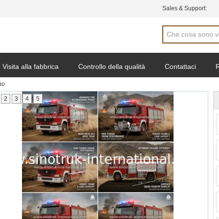
Sales & Support:
Visita alla fabbrica
Controllo della qualità
Contattaci
R
io
2
3
4
5