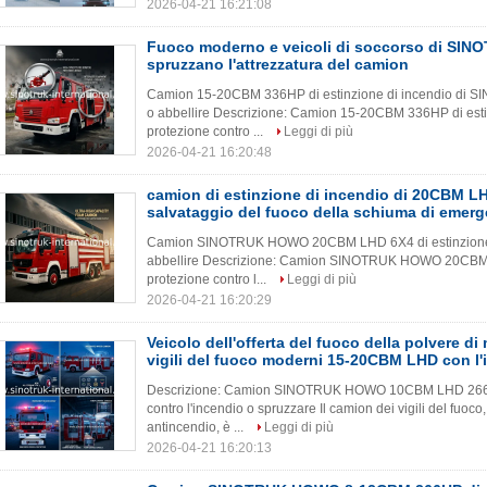
2026-04-21 16:21:08
Fuoco moderno e veicoli di soccorso di SI
spruzzano l'attrezzatura del camion
Camion 15-20CBM 336HP di estinzione di incendio di S
o abbellire Descrizione: Camion 15-20CBM 336HP di es
protezione contro ...
Leggi di più
2026-04-21 16:20:48
camion di estinzione di incendio di 20CBM L
salvataggio del fuoco della schiuma di emer
Camion SINOTRUK HOWO 20CBM LHD 6X4 di estinzione di 
abbellire Descrizione: Camion SINOTRUK HOWO 20CBM L
protezione contro l...
Leggi di più
2026-04-21 16:20:29
Veicolo dell'offerta del fuoco della polvere di
vigili del fuoco moderni 15-20CBM LHD con l'
Descrizione: Camion SINOTRUK HOWO 10CBM LHD 266HP d
contro l'incendio o spruzzare Il camion dei vigili del fu
antincendio, è ...
Leggi di più
2026-04-21 16:20:13