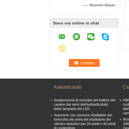
—— Massimo Batuev
Sono ora online in chat
Autoarticolato
Cam
Sospensione di normale del trattore del
HW7
camion dei semi dell'autoarticolato
ruo
della lampada del LED
del
cam
Autocarro con cassone ribaltabile del
rimorchio dei semi del ribaltatore del
Rim
cilindro idraulico per 20 piedi o 40 piedi
336
di contenitore
l'a