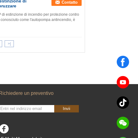
tinzione di
Contatto
pruzzare
stinzione di incendio per protezione contro
che conosciuto come l'autopompa antincendio, è
>|
Richiedere un preventivo
Invii
sgs