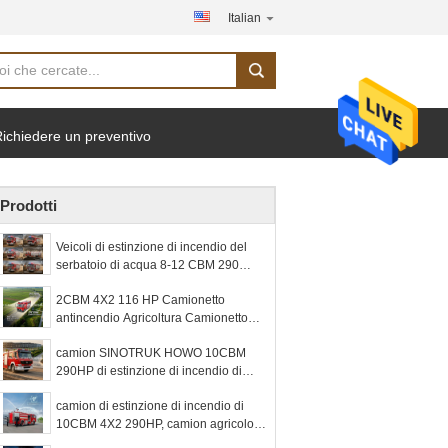
Italian
ichiedere un preventivo
Prodotti
Veicoli di estinzione di incendio del
serbatoio di acqua 8-12 CBM 290
veicoli di soccorso di emergenza di
2CBM 4X2 116 HP Camionetto
HP
antincendio Agricoltura Camionetto
pompiere per paesaggi
camion SINOTRUK HOWO 10CBM
290HP di estinzione di incendio di
4X2 LHD per spruzzare
camion di estinzione di incendio di
10CBM 4X2 290HP, camion agricolo
dell'autopompa antincendio per