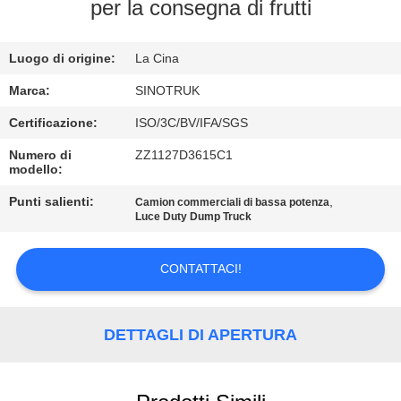
per la consegna di frutti
CONTROLLO
Luogo di origine:
La Cina
DELLA
QUALITÀ
Marca:
SINOTRUK
Certificazione:
ISO/3C/BV/IFA/SGS
CONTATTACI
Numero di
ZZ1127D3615C1
modello:
CHIEDI
Punti salienti:
,
Camion commerciali di bassa potenza
Luce Duty Dump Truck
UN
PREVENTIVO
CONTATTACI!
MAPPA
DETTAGLI DI APERTURA
DEL
SITO