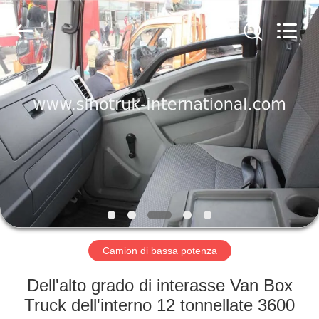
2026
SINOTRUK
INTERNATIONAL
CO.,
LTD..
All
Rights
Reserved.
CASA.
PRODOTTI
SU
DI
NOI
VISITA
Camion di bassa potenza
ALLA
Dell'alto grado di interasse Van Box
FABBRICA
Truck dell'interno 12 tonnellate 3600