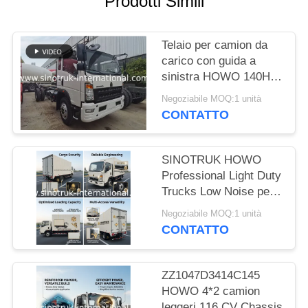
Prodotti Simili
POLITICA
Telaio per camion da
SULLA
carico con guida a
PRIVACY
sinistra HOWO 140HP
con capacità di carico
Negoziabile MOQ:1 unità
di 8-12 tonnellate
CONTATTO
SINOTRUK HOWO
Professional Light Duty
Trucks Low Noise per il
settore delle
Negoziabile MOQ:1 unità
costruzioni
CONTATTO
ZZ1047D3414C145
HOWO 4*2 camion
leggeri 116 CV Chassis