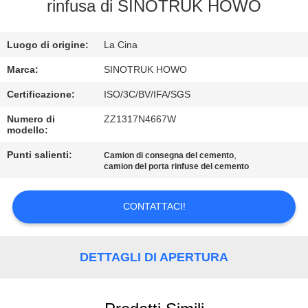
rinfusa di SINOTRUK HOWO
CONTROLLO
Luogo di origine:
La Cina
DELLA
QUALITÀ
Marca:
SINOTRUK HOWO
Certificazione:
ISO/3C/BV/IFA/SGS
CONTATTACI
Numero di
ZZ1317N4667W
modello:
CHIEDI
Punti salienti:
,
Camion di consegna del cemento
camion del porta rinfuse del cemento
UN
PREVENTIVO
CONTATTACI!
MAPPA
DETTAGLI DI APERTURA
DEL
SITO