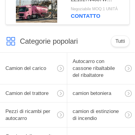
asciugano il camion in
Negoziabile MOQ:1 UNITÀ
serie per il materiale
CONTATTO
della polvere
Categorie popolari
Tutti
Autocarro con
Camion del carico
cassone ribaltabile
del ribaltatore
Camion del trattore
camion betoniera
Pezzi di ricambi per
camion di estinzione
autocarro
di incendio