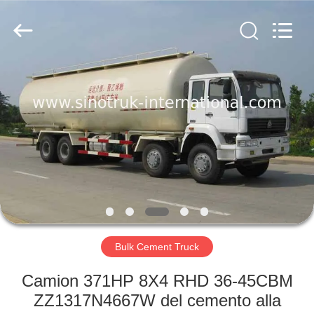
2026
SINOTRUK
INTERNATIONAL
CO.,
LTD..
All
Rights
Reserved.
CASA.
PRODOTTI
SU
DI
NOI
VISITA
Bulk Cement Truck
ALLA
Camion 371HP 8X4 RHD 36-45CBM
FABBRICA
ZZ1317N4667W del cemento alla