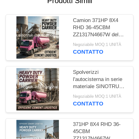
Prodotti Simili
POLITICA
Camion 371HP 8X4
SULLA
RHD 36-45CBM
PRIVACY
ZZ1317N4667W del
cemento alla rinfusa di
Negoziabile MOQ:1 UNITÀ
SINOTRUK HOWO
CONTATTO
Spolverizzi
l'autocisterna in serie
materiale SINOTRUK
HOWO 371HP 8X4
Negoziabile MOQ:1 UNITÀ
RHD 36-45CBM
CONTATTO
ZZ1317N4667W
371HP 8X4 RHD 36-
45CBM
ZZ1317N4667W