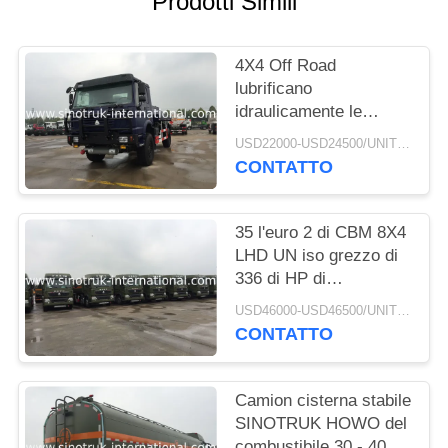
Prodotti Simili
POLITICA
4X4 Off Road
SULLA
lubrificano
PRIVACY
idraulicamente le
autocisterne/la frizione
USD22000-USD24500/UNIT)negotiation MOQ:1 UNITÀ
del camion del
CONTATTO
trasporto olio da tavola
35 l'euro 2 di CBM 8X4
LHD UN iso grezzo di
336 di HP di
stoccaggio di petrolio
USD46000-USD46500/UNIT)negotiation MOQ:1 UNITÀ
camion cisterna della
CONTATTO
benzina ha approvato
Camion cisterna stabile
SINOTRUK HOWO del
combustibile 30 - 40