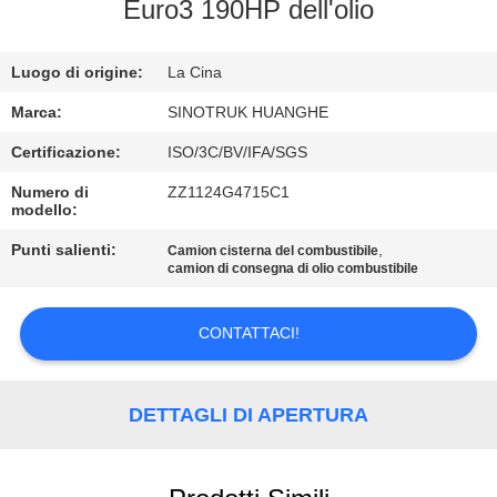
Euro3 190HP dell'olio
CONTROLLO
Luogo di origine:
La Cina
DELLA
QUALITÀ
Marca:
SINOTRUK HUANGHE
Certificazione:
ISO/3C/BV/IFA/SGS
CONTATTACI
Numero di
ZZ1124G4715C1
modello:
CHIEDI
Punti salienti:
,
Camion cisterna del combustibile
camion di consegna di olio combustibile
UN
PREVENTIVO
CONTATTACI!
MAPPA
DETTAGLI DI APERTURA
DEL
SITO