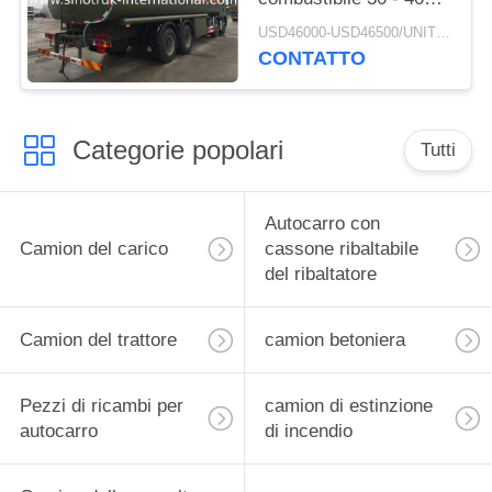
tonnellate per il
USD46000-USD46500/UNIT)negotiation MOQ:1 UNITÀ
trasporto 8X4 RHD
CONTATTO
dell'olio
Categorie popolari
Tutti
Autocarro con
Camion del carico
cassone ribaltabile
del ribaltatore
Camion del trattore
camion betoniera
Pezzi di ricambi per
camion di estinzione
autocarro
di incendio