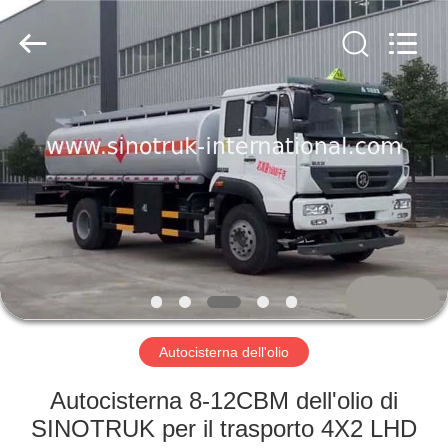
2026
SINOTRUK
INTERNATIONAL
CO.,
LTD..
All
Rights
Reserved.
CASA.
PRODOTTI
SU
DI
NOI
VISITA
Autocisterna dell'olio
ALLA
Autocisterna 8-12CBM dell'olio di
FABBRICA
SINOTRUK per il trasporto 4X2 LHD