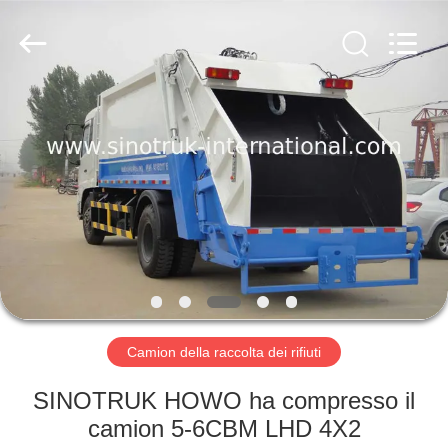
2026
SINOTRUK
INTERNATIONAL
CO.,
LTD..
All
Rights
Reserved.
CASA.
PRODOTTI
SU
DI
NOI
VISITA
Camion della raccolta dei rifiuti
ALLA
SINOTRUK HOWO ha compresso il
FABBRICA
camion 5-6CBM LHD 4X2