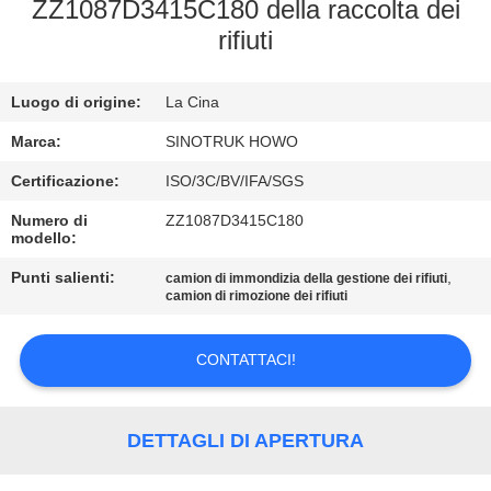
ZZ1087D3415C180 della raccolta dei
rifiuti
CONTROLLO
DELLA
Luogo di origine:
La Cina
QUALITÀ
Marca:
SINOTRUK HOWO
CONTATTACI
Certificazione:
ISO/3C/BV/IFA/SGS
Numero di
ZZ1087D3415C180
modello:
CHIEDI
Punti salienti:
,
camion di immondizia della gestione dei rifiuti
UN
camion di rimozione dei rifiuti
PREVENTIVO
CONTATTACI!
MAPPA
DEL
DETTAGLI DI APERTURA
SITO