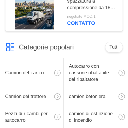
spazzatura a
compressione da 18
m3 con motore da 371
negotiate MOQ:1
CV e pneumatici
CONTATTO
pesanti per una
gestione efficiente dei
rifiuti
Categorie popolari
Tutti
Autocarro con
Camion del carico
cassone ribaltabile
del ribaltatore
Camion del trattore
camion betoniera
Pezzi di ricambi per
camion di estinzione
autocarro
di incendio