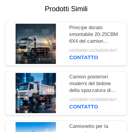
Prodotti Simili
POLITICA
SULLA
Principe dorato
PRIVACY
smontabile 20-25CBM
6X4 del camion
SINOTRUK della
USD59000-USD59500/UNIT)negotiation MOQ:1 UNITÀ
raccolta dei rifiuti del
CONTATTO
trasporto
Camion posteriori
moderni del bidone
della spazzatura di
CBM 6X4
USD59000-USD59500/UNIT)negotiation MOQ:1 UNITÀ
ZZ1257M4341W del
CONTATTO
camion di immondizia
del caricatore 20
Camionetto per la