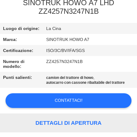
SINOTRUK HOWO A7 LHD
ZZ4257N3247N1B
CONTROLLO
DELLA
Luogo di origine:
La Cina
QUALITÀ
Marca:
SINOTRUK HOWO A7
CONTATTACI
Certificazione:
ISO/3C/BV/IFA/SGS
Numero di
ZZ4257N3247N1B
modello:
CHIEDI
Punti salienti:
,
camion del trattore di howo
UN
autocarro con cassone ribaltabile del trattore
PREVENTIVO
CONTATTACI!
MAPPA
DEL
DETTAGLI DI APERTURA
SITO