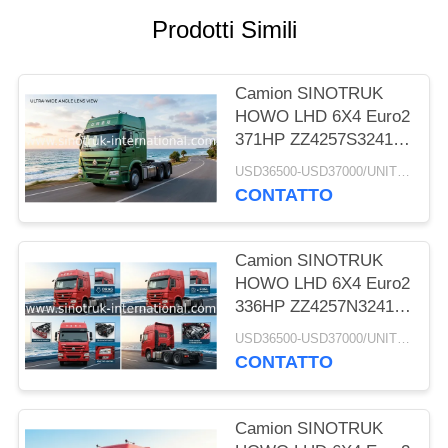
Prodotti Simili
POLITICA
SULLA
Camion SINOTRUK
PRIVACY
HOWO LHD 6X4 Euro2
371HP ZZ4257S3241W
del trattore
USD36500-USD37000/UNIT)negotiation MOQ:1 UNITÀ
CONTATTO
Camion SINOTRUK
HOWO LHD 6X4 Euro2
336HP ZZ4257N3241W
del trattore
USD36500-USD37000/UNIT)negotiation MOQ:1 UNITÀ
CONTATTO
Camion SINOTRUK