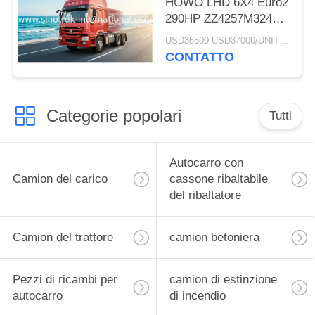
HOWO LHD 6X4 Euro2
290HP ZZ4257M3241V
del trattore
USD36500-USD37000/UNIT)negotiation MOQ:1 UNITÀ
CONTATTO
Categorie popolari
Tutti
Autocarro con
Camion del carico
cassone ribaltabile
del ribaltatore
Camion del trattore
camion betoniera
Pezzi di ricambi per
camion di estinzione
autocarro
di incendio