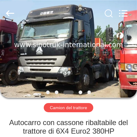
2026
SINOTRUK
INTERNATIONAL
CO.,
LTD..
All
Rights
Reserved.
CASA.
PRODOTTI
SU
DI
NOI
VISITA
Camion del trattore
ALLA
Autocarro con cassone ribaltabile del
FABBRICA
trattore di 6X4 Euro2 380HP