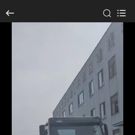
2026
SINOTRUK
INTERNATIONAL
CO.,
LTD..
All
Rights
Reserved.
CASA.
PRODOTTI
SU
DI
NOI
VISITA
ALLA
FABBRICA