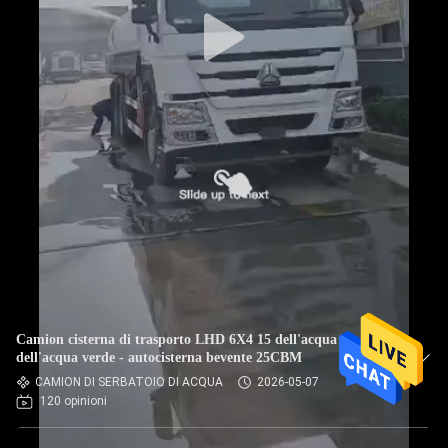
CONTROLLO
DELLA
QUALITÀ
CONTATTACI
CHIEDI
UN
PREVENTIVO
Camion cisterna di trasporto LHD 6X4 15 dell'acqua
MAPPA
dell'acqua verde - autocisterna bevente 25CBM
CAMION DI SERBATOIO DI ACQUA
2026-05-07
DEL
120 opinioni
SITO