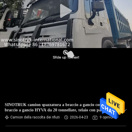
CONTROLLO
DELLA
QUALITÀ
CONTATTACI
CHIEDI
UN
PREVENTIVO
SITEMAP
SINOTRUK camion spazzatura a braccio a gancio con
braccio a gancio HYVA da 20 tonnellate, telaio con passo tra
le ruote 43 e volume di contenitore personalizzabile
Camion della raccolta dei rifiuti
2026-04-23
9 opinioni
POLITICA