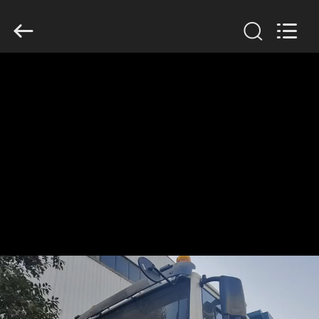
2026
SINOTRUK
INTERNATIONAL
CO.,
LTD..
All
Rights
Reserved.
CASA.
PRODOTTI
SU
DI
NOI
VISITA
ALLA
FABBRICA