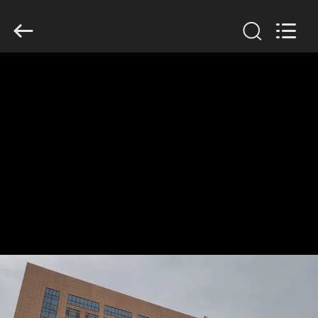
2026
SINOTRUK
INTERNATIONAL
CO.,
LTD..
All
Rights
Reserved.
CASA.
PRODOTTI
SU
DI
NOI
VISITA
ALLA
FABBRICA