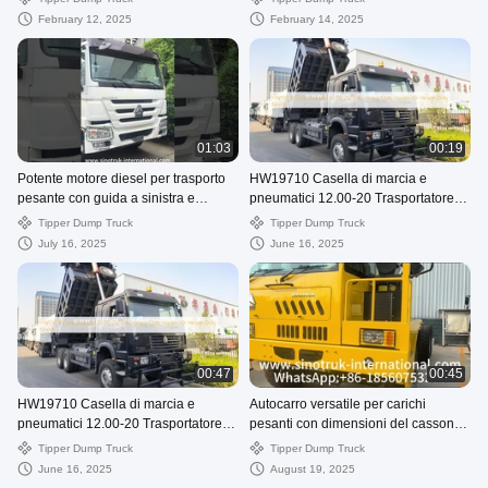
Tarp Flip Cove
February 12, 2025
February 14, 2025
01:03
00:19
Potente motore diesel per trasporto
HW19710 Casella di marcia e
pesante con guida a sinistra e
pneumatici 12.00-20 Trasportatore
trasporto intensivo
pesante per esigenze pesanti
Tipper Dump Truck
Tipper Dump Truck
July 16, 2025
June 16, 2025
00:47
00:45
HW19710 Casella di marcia e
Autocarro versatile per carichi
pneumatici 12.00-20 Trasportatore
pesanti con dimensioni del cassone
pesante per esigenze pesanti
5800*3200*1800mm e cabina HW7D
Tipper Dump Truck
Tipper Dump Truck
June 16, 2025
August 19, 2025