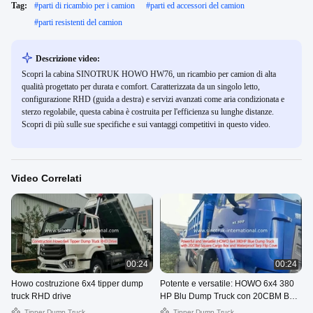
Tag:
#
parti di ricambio per i camion
#
parti ed accessori del camion
#
parti resistenti del camion
Descrizione video:
Scopri la cabina SINOTRUK HOWO HW76, un ricambio per camion di alta
qualità progettato per durata e comfort. Caratterizzata da un singolo letto,
configurazione RHD (guida a destra) e servizi avanzati come aria condizionata e
sterzo regolabile, questa cabina è costruita per l'efficienza su lunghe distanze.
Scopri di più sulle sue specifiche e sui vantaggi competitivi in questo video.
Video Correlati
00:24
00:24
Howo costruzione 6x4 tipper dump
Potente e versatile: HOWO 6x4 380
truck RHD drive
HP Blu Dump Truck con 20CBM Box
di carico quadrato e impermeabile
Tipper Dump Truck
Tipper Dump Truck